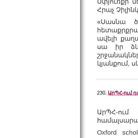
Սփյուռքի 
Հրաչ Չիլին
«Սասնա ծ
հետաքրքրակ
ավելի քաղ
սա իր ձև
շրջանակնե
կյանքում, ս
230.
ԱրՊՀ-ում դ
ԱրՊՀ
-
ում
համալսար
Oxford schol