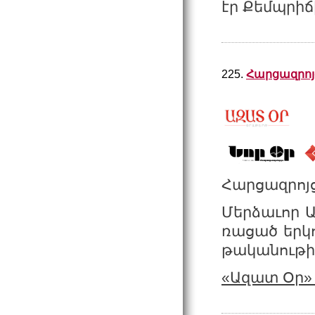
էր Քեմպրիճ
225.
Հարցազրոյ
Հարցազրոյց
Մեր­ձա­ւոր Ա
ռա­ցած եր­կ
թա­կա­նու­թի
«Ազատ Օր» 