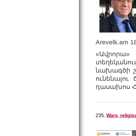
Arevelk.am 
«Ավրորա
տեղեկանու
նախագծի շ
ունենալու
դասախոս Հր
235.
Wars, religio