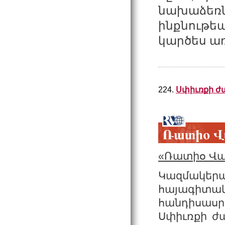
նախաձե
ինքնութե
կարծես առ
224.
Սփիւռքի 
«Ռատիօ Վա
Կազմակե
հայագիտ
հանդիսասր
Սփիւռքի ժ