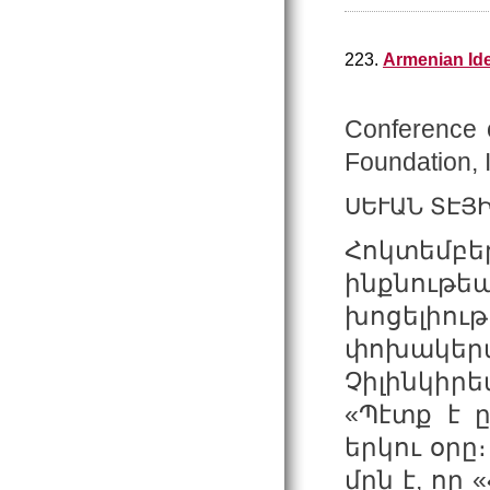
223.
Armenian Ide
Conference o
Foundation, 
ՍԵՒԱՆ ՏԷՅ
Հոկտեմբե
ինքնութե
խոցելի
փոխակերպ
Չիլինկի
«Պէտք է 
երկու օրը
մըն է, որ