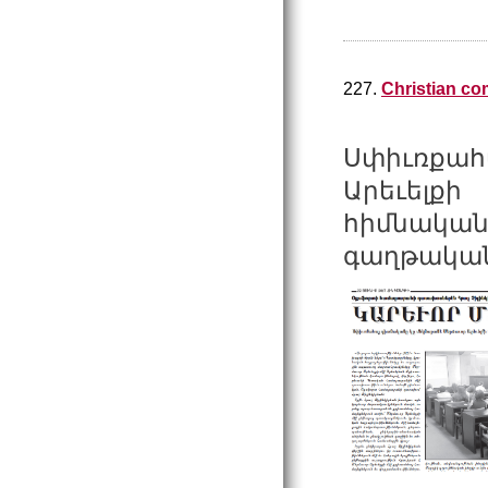
227.
Christian co
Սփիւռքա
Արեւելքի
հիմնակ
գաղթականո