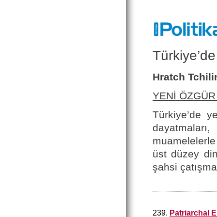
Türkiye’de
Hratch Tchili
YENİ ÖZGÜR
Türkiye’de ye
dayatmaları
muamelelerle 
üst düzey di
şahsi çatışmal
239.
Patriarchal E