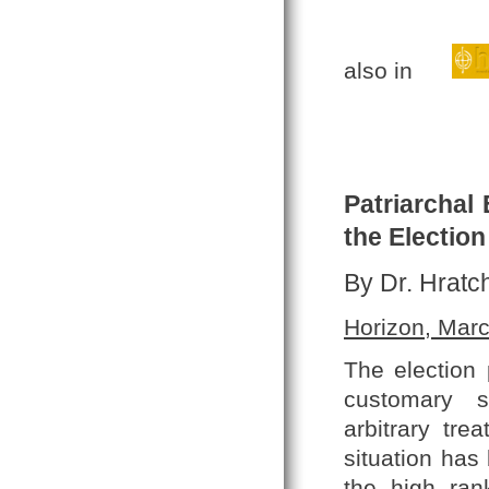
also in
Patriarchal
the Election
By Dr.
Hratch
Horizon, Mar
The election
customary st
arbitrary tr
situation has
the high ran