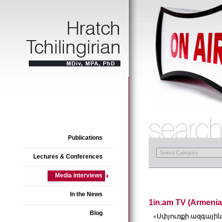
Publications
Lectures & Conferences
Media interviews
In the News
1in.am TV (Armenia
Blog
Սփյուռքի
ազգային
«