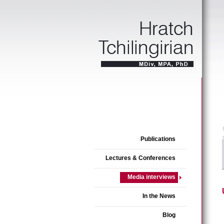
Publications
Lectures & Conferences
Media interviews
In the News
Blog