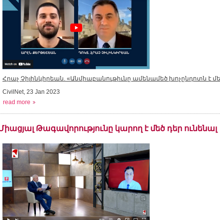
Հրաչ Չիլինկիրեան. «Անմիաբանութիւնը ամենամեծ խոչընդոտն է մե
CivilNet, 23 Jan 2023
read more
Միացյալ Թագավորությունը կարող է մեծ դեր ունենալ