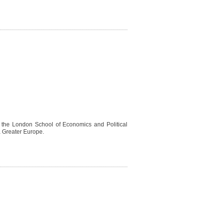
 t
he London School of Economics and Political
a Greater Europe.