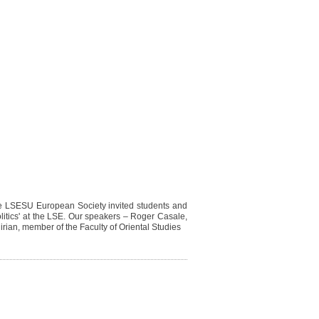
he LSESU European Society invited students and
olitics' at the LSE. Our speakers – Roger Casale,
ian, member of the Faculty of Oriental Studies