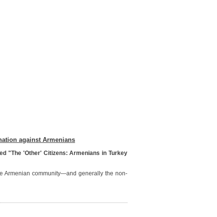
ination against Armenians
tled "The 'Other' Citizens: Armenians in Turkey
t the Armenian community—and generally the non-