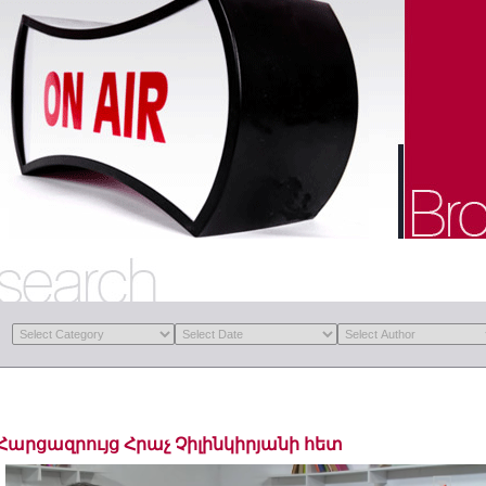
Հարցազրույց Հրաչ Չիլինկիրյանի հետ