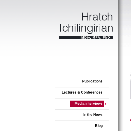
Publications
Lectures & Conferences
Media interviews
In the News
Blog