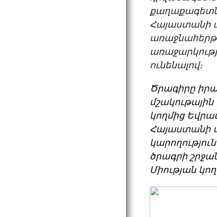
քաղաքագետնե
Հայաստանի 
առաջնահերթու
առաջարկութ
ունենալով։
Ծրագիրը իր
մշակութային
կողմից Եվրա
Հայաստանի ա
կարողությու
ծրագրի շրջա
Միության կող