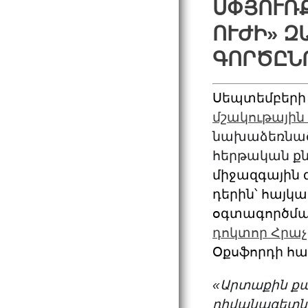
ՍՓՅՈՒՌՔ
ՈՒԺԻ» Զ
ԳՈՐԾԸՆ
Սեպտեմբերի 
մշակութային
նախաձեռնա
հերթական քն
միջազգային 
դերին՝ հայկ
օգտագործման
դոկտոր Հրաչ
Օքսֆորդի հ
«Արտաքին ք
դիվանագետնե