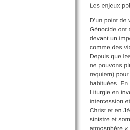
Les enjeux pol
D’un point de 
Génocide ont é
devant un impé
comme des vic
Depuis que le
ne pouvons pl
requiem) pour 
habituées. En 
Liturgie en in
intercession et
Christ et en 
sinistre et s
atmosphère « f