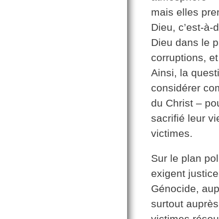
mais elles pren
Dieu, c’est-à-d
Dieu dans le pa
corruptions, et
Ainsi, la ques
considérer co
du Christ – po
sacrifié leur v
victimes.
Sur le plan po
exigent justic
Génocide, aup
surtout auprès
victimes résou