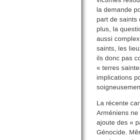
la demande pol
part de saints
plus, la questi
aussi complexe
saints, les li
ils donc pas 
« terres sain
implications p
soigneusemen
La récente ca
Arméniens ne 
ajoute des « p
Génocide. Mêm