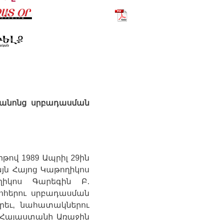
Հրաչ_Չիլինկիրեան_2015_
անոնց
սրբադասման
իթով
1989
Ապրիլ
29
ին
յն
Հայոց
Կաթողիկոս
ղիկոս
Գարեգին
Բ
.
ոհերու
սրբադասման
րեւ
,
նահատակներու
Հայաստանի
Առաջին