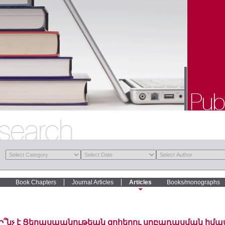
Book Chapters
Journal Articles
Articles
Books/monographs
Ի՞նչ է Ցեղասպանութեան զոհերու սրբադասման իմ