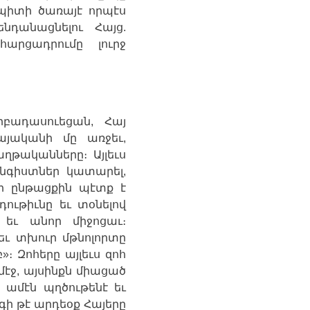
պիտի
ծառայէ
որպէս
ենդանացնելու
Հայց
.
հարցադրումը
լուրջ
րբադասուեցան
,
Հայ
այականի
մը
առջեւ
,
աղթականները։
Այլեւս
նգիստներ
կատարել
,
ի
ընթացքին
պէտք
է
դութիւնը
եւ
տօնելով
եւ
անոր
միջոցաւ։
եւ
տխուր
մթնոլորտը
բ
»
։
Զոհերը
այլեւս
զոհ
մէջ
,
այսինքն
միացած
ամէն
պղծութենէ
եւ
գի
թէ
արդեօք
Հայերը