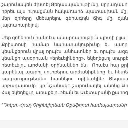
շարունակեն
ժխտել
Ցեղասպանութիւնը
,
սրբադասո
իբրեւ
այս
ուրացման
հակադարձ
պատասխան
մը
մեր
զոհերը
մեծարելու
գերագոյն
ճիգ
մը
,
զան
յայտարարելով
։
Մեր
զոհերուն
հանդէպ
անարդարութիւն
պիտի
ըլլայ
Քրիստոսի
համար
նահատակութիւնը
եւ
ասոր
կեանքերուն
վրայ
որպէս
անհատներ
եւ
որպէս
ազգ
կեանքի
ասօրուան
«
երեւելիները
»,
եկեղեցւոյ
սուրբ
հետեւելու
արժանի
օրինակներ
են։
Որպէս
հայ
քր
կարենալ
ապրիլ
սուրբերու
արժանիքները
եւ
հետե
թագաւորութեան
»
հասնելու
օրինակին։
Ցեղաս
սրբադասումը՝
կը
նշանակէ
շարունակել
անոնց
Ք
Հայ
եկեղեցւոյ
առաքելութեան
եւ
Աւետարանի
քարոզ
*
Դոկտ
.
Հրաչ
Չիլինկիրեան
Օքսֆորտ
համալսարանի