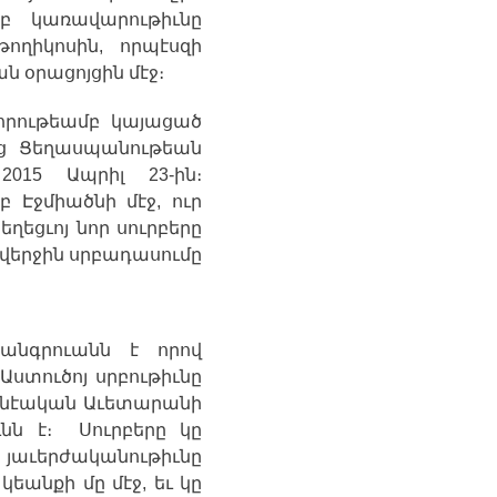
րբ
կառավարութիւնը
թողիկոսին
,
որպէսզի
ան
օրացոյցին
մէջ
։
որութեամբ
կայացած
ց
Ցեղասպանութեան
2015
Ապրիլ
23-
ին։
րբ
Էջմիածնի
մէջ
,
ուր
եղեցւոյ
նոր
սուրբերը
վերջին
սրբադասումը
հանգրուանն
է
որով
Աստուծոյ
սրբութիւնը
ոնէական
Աւետարանի
ւնն
է։
Սուրբերը
կը
յաւերժականութիւնը
կեանքի
մը
մէջ
,
եւ
կը