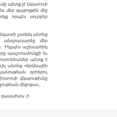
ւմը
պէտք
չէ
նկատուի
եւ
մեր
զայրոյթին
մէջ
ոնք
որպէս
սուրբեր
նկատի
չառնել
անոնց
անդրադարձը
մեր
։
Ինչպէս
աշխարհիկ
երը
պաշտամունքի
եւ
իստոնեաներ
պէտք
է
ւիլ
անոնց
«
երկնային
պանութեան
զոհերու
րիստոսի
վկայութիւնը
չութեան
միջոցաւ
:
դասախօս
է
։