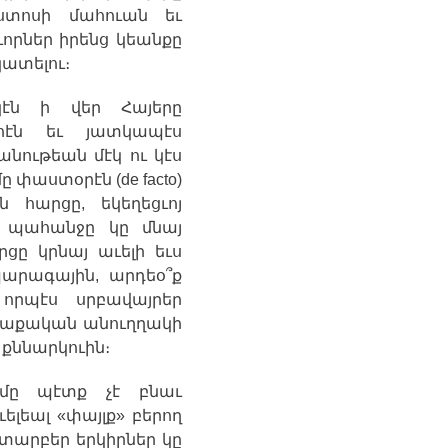
ստոսի
մահուան
եւ
որներ
իրենց
կեանքը
կատելու
։
էն
ի
վեր
Հայերը
էն
եւ
յատկապէս
անութեան
մէկ
ու
կէս
մը
փաստօրէն
(de facto)
ն
հարցը
,
եկեղեցւոյ
պահանջը
կը
մնայ
րցը
կրնայ
աւելի
եւս
արագային
,
արդեօ՞ք
որպէս
սրբավայրեր
ղաքական
անուղղակի
քննարկուին
։
մը
պէտք
չէ
բնաւ
ւելեալ
«
փայլք
»
բերող
տարբեր
երկիրներ
կը