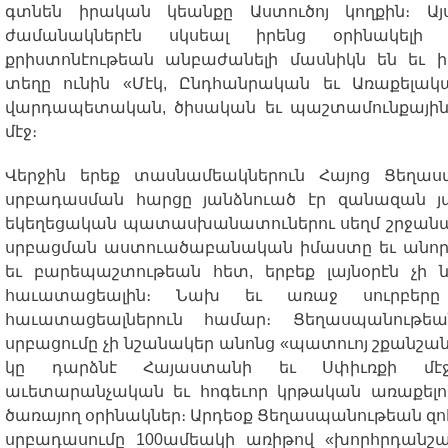
գտնեն
իրական
կեանքը
Աստուծոյ
կողքին։
Այ
ժամանակներէն
սկսեալ
իրենց
օրինակելի
քրիստոնէութեան
անբաժանելի
մասնիկն
են
եւ
ի
տեղը
ունին
«
Մէկ
,
Ընդհանրական
եւ
Առաքելակ
վարդապետական
,
ծիսական
եւ
պաշտամունքայի
մէջ։
Վերջին
երեք
տասնամեակներուն
Հայոց
Ցեղաս
սրբադասման
հարցը
յանձնուած
էր
զանազան
յ
եկեղեցական
պատասխանատուներու
սեղմ
շրջան
սրբացման
աստուածաբանական
իմաստը
եւ
անո
եւ
բարեպաշտութեան
հետ
,
երբեք
լայնօրէն
չի
հաւատացեալին։
Նախ
եւ
առաջ
սուրբերը
հաւատացեալներուն
համար։
Ցեղասպանութեա
սրբացումը
չի
նշանակեր
անոնց
«
պատուոյ
շքանշա
կը
դարձնէ
Հայաստանի
եւ
Սփիւռքի
մէ
աւետարանչական
եւ
հոգեւոր
կրթական
առաքելո
ծառայող
օրինակներ
։
Արդեօք
Ցեղասպանութեան
զո
սրբադասումը
100
ամեակի
առիթով
«
խորհրդանշ