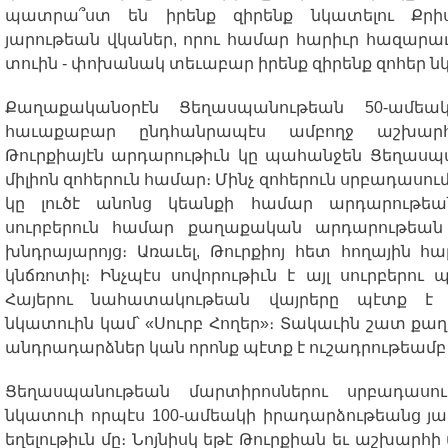
պատրա՞ստ
են
իրենք
զիրենք
նկատելու
Քրի
յարութեան
վկաներ
,
որու
համար
հարիւր
հազարաւ
տուին
-
փոխանակ
տեւաբար
իրենք
զիրենք
զոհեր
ն
Քաղաքականօրէն
Ցեղասպանութեան
50-
ամեակ
հաւաքաբար
ընդհանրապէս
ամբողջ
աշխարհ
Թուրքիայէն
արդարութիւն
կը
պահանջեն
Ցեղասպ
միլիոն
զոհերուն
համար։
Մինչ
զոհերուն
սրբադասու
կը
լուծէ
անոնց
կեանքի
համար
արդարութեա
սուրբերուն
համար
քաղաքական
արդարութեան
խնդրայարոյց։
Առաւել
,
Թուրքիոյ
հետ
հողային
հա
կնճռոտիլ։
Ինչպէս
սովորութիւն
է
այլ
սուրբերու
պ
Հայերու
նահատակութեան
վայրերը
պէտք
է
նկատուին
կամ՝
«
Սուրբ
Հողեր
»
։
Տակաւին
շատ
քա
անդրադարձներ
կան
որոնք
պէտք
է
ուշադրութեամբ
Ցեղասպանութեան
մարտիրոսներու
սրբադասու
նկատուի
որպէս
100-
ամեակի
իրադարձութեանց
յա
եղելութիւն
մը։
Նոյնիսկ
եթէ
Թուրքիան
եւ
աշխարհի