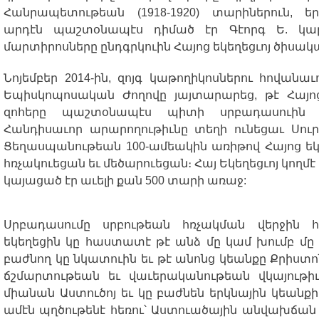
Հանրապետութեան
(1918-1920)
տարիներուն
,
ե
արդէն
պաշտօնապէս
դիմած
էր
Գէորգ
Ե
.
կա
մարտիրոսները
ընդգրկուին
Հայոց
եկեղեցւոյ
ծիսակ
Նոյեմբեր
2014-
ին
,
զոյգ
կաթողիկոսներու
հովանաւ
Եպիսկոպոսական
Ժողովը
յայտարարեց
,
թէ
Հայո
զոհերը
պաշտօնապէս
պիտի
սրբադասուին
Հանդիսաւոր
արարողութիւնը
տեղի
ունեցաւ
Սու
Ցեղասպանութեան
100-
ամեակին
առիթով
Հայոց
եկ
հռչակուեցան
եւ
մեծարուեցան
։
Հայ
Եկեղեցւոյ
կողմէ
կայացած
էր
աւելի
քան
500
տարի
առաջ
:
Սրբադասումը
սրբութեան
հռչակման
վերջին
եկեղեցին
կը
հաստատէ
թէ
անձ
մը
կամ
խումբ
մը
բաժնող
կը
նկատուին
եւ
թէ
անոնց
կեանքը
Քրիստ
ճշմարտութեան
եւ
վաւերականութեան
վկայութի
միանան
Աստուծոյ
եւ
կը
բաժնեն
երկնային
կեանքի
ամէն
պղծութենէ
հեռու՝
Աստուածային
անվախճան