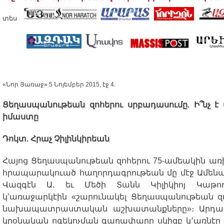
տես
«Նոր Յառաջ» 5 Նոյեմբեր 2015, էջ 4.
Ցեղասպանութեան
զոհերու
սրբադասումը
.
Ի՞նչ
է
իմաստը
Դոկտ
.
Հրաչ
Չիլինկիրեան
Հայոց
Ցեղասպանութեան
զոհերու
75-
ամեակին
առ
հրապարակուած
հաղորդագրութեան
մը
մէջ
Ամենա
Վազգէն
Ա
.
եւ
Մեծի
Տանն
Կիլիկիոյ
Կաթո
կ
’
առաջարկէին
«
շարունակել
Ցեղասպանութեան
զ
նախապատրաստական
աշխատանքները
»
։
Արդա
կրօնական
ոգեկոչման
գաղափարը
սկիզբ
կ՚առնէր