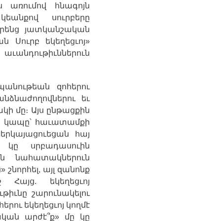
ս
առումով
հնագոյն
կեանքով
սուրբերը
րենց
յատկանշական
ան
Սուրբ
եկեղեցւոյ
»
ն
աւանդութիւններուն
պանութեան
զոհերու
անձնաժողովներու
եւ
ակի
մը։
Այս
ընթացքին
ր
կապը՝
հաւատամքի
ներկայացուեցան
հայ
կը
սրբադասուին
ն
նահատակներուն
ն
»
շնորհել
,
այլ
զանոնք
ջ
Հայց
.
եկեղեցւոյ
ւթիւնը
շարունակելու
հերու
եկեղեցւոյ
կողմէ
ական
արժէ՞ք
»
մը
կը