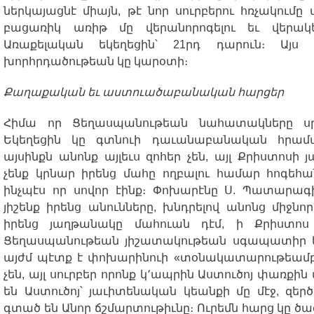
ներկայացնէ
միայն
,
թէ
նոր
սուրբերու
հռչակումը
բացառիկ
առիթ
մը
վերանորոգելու
եւ
վերակ
Առաքելական
եկեղեցին՝
21
րդ
դարուն։
Այս
խորհրդածութեան
կը
կարօտի
։
Քաղաքական
եւ
աստուածաբանական
հարցեր
Հիմա
որ
Ցեղասպանութեան
նահատակները
ս
Եկեղեցին
կը
գտնուի
դաւանաբանական
հրամ
այսինքն
անոնք
այլեւս
զոհեր
չեն
,
այլ
Քրիստոսի
յ
չենք
կրնար
իրենց
մահը
ողբալու
համար
հոգեհա
ինչպէս
որ
սովոր
էինք։
Փոխարէնը
Ս
.
Պատարագ
յիշենք
իրենց
անունները
,
խնդրելով
անոնց
միջնոր
իրենց
յաղթանակը
մահուան
դէմ
,
ի
Քրիստոս
Ցեղասպանութեան
յիշատակութեան
սգապատիր
այժմ
պէտք
է
փոխարինուի
«
տօնակատարութեամ
չեն
,
այլ
սուրբեր
որոնք
կ՚ապրին
Աստուծոյ
փառքին
են
Աստուծոյ՝
յաւիտենական
կեանքի
մը
մէջ
,
զերծ
գտած
են
Անոր
ճշմարտութիւնը։
Ուրեմն
հարց
կը
ծա