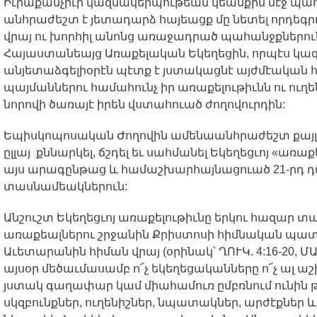
Իւրաքանչիւր
կազմակերպութեան
կեանքին
մէջ
պահ
անհրաժեշտ
է
յետադարձ
հայեացք
մը
նետել
որդեգր
վրայ
ու
խորհիլ
անոնց
առաջադրած
պահանջքներու
Հայաստանեայց
Առաքելական
Եկեղեցին
,
որպէս
կազ
անյետաձգելիօրէն
պէտք
է
յստակացնէ
այժմէական
պայմաններու
համահունչ
իր
առաքելութիւնն
ու
ուղե
նորովի
ծառայէ
իրեն
վստահուած
ժողովուրդին
:
Եպիսկոպոսական
Ժողովին
ամենաանհրաժեշտ
քայ
ըլլայ
քննարկել
,
ճշդել
եւ
սահմանել
Եկեղեցւոյ
«
առաքե
այս
արագընթաց
և
համաշխարհայնացուած
21-
րդ
դ
տասնամեակներուն
:
Անշուշտ
Եկեղեցւոյ
առաքելութիւնը
երկու
հազար
տա
առաքեալներու
շրջանին
Քրիստոսի
հիմնական
պատ
Աւետարանին
հիման
վրայ
(
օրինակ՝
ՂՈՒԿ
. 4:16-20,
Մ
այսօր
մեծաւմասամբ
ո՜չ
եկեղեցականները
ո՜չ
ալ
աշ
յստակ
գաղափար
կամ
միահամուռ
ըմբռնում
ունին
սկզբունքներ
,
ուղենիշներ
,
նպատակներ
,
արժէքներ
և