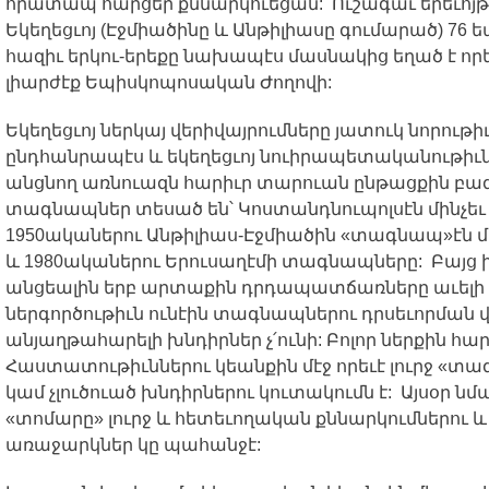
հրատապ
հարցեր
քննարկուեցան
:
Ուշագաւ
երեւոյթ
Եկեղեցւոյ
(
Էջմիածինը
և
Անթիլիասը
գումարած
) 76
ե
հազիւ
երկու
-
երեքը
նախապէս
մասնակից
եղած
է
որ
լիարժէք
Եպիսկոպոսական
Ժողովի
:
Եկեղեցւոյ
ներկայ
վերիվայրումները
յատուկ
նորութի
ընդհանրապէս
և
եկեղեցւոյ
նուիրապետականութիւ
անցնող
առնուազն
հարիւր
տարուան
ընթացքին
բա
տագնապներ
տեսած
են՝
Կոստանդնուպոլսէն
մինչեւ
1950
ականերու
Անթիլիաս
-
Էջմիածին
«
տագնապ
»
էն
մ
և
1980
ականերու
Երուսաղէմի
տագնապները
:
Բայց
անցեալին
երբ
արտաքին
դրդապատճառները
աւելի
ներգործութիւն
ունէին
տագնապներու
դրսեւորման
անյաղթահարելի
խնդիրներ
չ՛ունի
:
Բոլոր
ներքին
հար
Հաստատութիւններու
կեանքին
մէջ
որեւէ
լուրջ
«
տա
կամ
չլուծուած
խնդիրներու
կուտակումն
է
:
Այսօր
նմ
«
տոմարը
»
լուրջ
և
հետեւողական
քննարկումներու
և
առաջարկներ
կը
պահանջէ
: