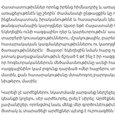
Հաստատութիւններ
որոնք
իրենց
հիմնադրիչ
և
առաջ
առաքելութենէն
կը
շեղին՝
ժամանակի
ընթացքին
կը
ինքնանպատակ
,
իրականութենէ
և
հասարական
կե
թանգարանային
կարոյցներ
:
Այսօր
եթէ
Հայաստանի
Եկեղեցին
ունի
«
ազգային
»
դեր
և
կարեւորութիւն՝
ա
տարբերի
կուսակցութիւններու
,
մշակութային
,
բարե
հասարակական
կազմակերպութիւններու
ու
կառոյց
ծառայութիւններէն
:
Ցայսօր՝
եկեղեցին
նման
հարց
ո
յստակ
քաղաքականութիւն
ճշդած
է
թէ
ինչ
է
իր
«
ազգ
որ
հոգեւորականներուն
մեծամասնութիւնը
աւելի
հա
«
ազգայինին
»
կամ
լոզունք
դարձած
«
մեր
հայրերու
ս
մասին
,
քան
հասարակութիւնը
մտահոգող
բարոյակ
նիւթերու
մասին
:
Կարելի
չէ
արժէքներու
նկատմամբ
յարգանք
ներշնչել
կեանքի
կոչելու
.
սէր
արժեւորել
,
ըսել
է
`
սիրել
:
Արժէքնե
չափանիշեր
,
որոնցմով
նաև
մենք
մեր
գործունէութիւ
Յստակ
և
տարածելի
արժէքներ
պէտք
է
ուրուագծեն