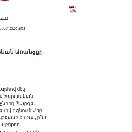
ՆորՅառաջ_14092013_Եկեղեց
9.2013
geles) 23.09.2013
թեան
Առանցքը
արհով
մէկ
ն
,
բարոյական
ջնորդ
Պարգեւ
երով
է
գնում
:
Մեր
ութեամբ
երթալ
,
ի՞նչ
րաբերող
ր
անքուն
պիտի