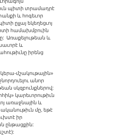
ւորագոյն
ւն
պիտի
տրամադրէ
անքի
և
հոգեւոր
պիտի
ըլլայ
եկեղեցւոյ
իտի
համախմբուին
ը
:
Առաքելութեան
և
խաւորէ
և
ահութիւնը
իրենց
նկերա
-
մշակութային
»
նորդուելու
անոր
թեան
սկզբունքներով
:
հիկ
»
կարեւորութիւն
ոյ
առաջնային
և
ականութիւն
մը
,
եթէ
ուխտէ
իր
ան
ընթացքին
:
եշտէ
):