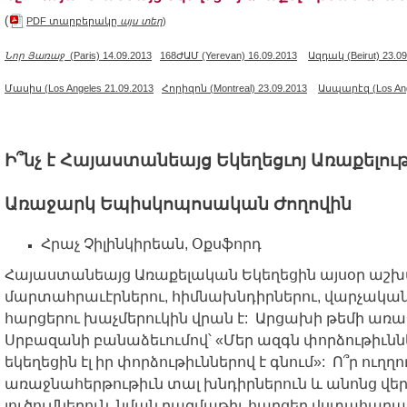
(
PDF տարբերակը
այս տեղ
)
Նոր Յառաջ
(Paris) 14.09.2013
168ԺԱՄ
(Yerevan) 16.09.2013
Ազդակ
(Beirut) 23.0
Մասիս
(Los Angeles 21.09.2013
Հորիզոն
(Montreal) 23.09.2013
Ասպարէզ
(Los An
Ի
՞
նչ
է
Հայաստանեայց
Եկեղեցւոյ
Առաքելու
Առաջարկ
Եպիսկոպոսական
Ժողովին
Հրաչ
Չիլինկիրեան
,
Օքսֆորդ
Հայաստանեայց
Առաքելական
Եկեղեցին
այսօր
աշխ
մարտահրաւէրներու
,
հիմնախնդիրներու
,
վարչակա
հարցերու
խաչմերուկին
վրան
է
:
Արցախի
թեմի
առա
Սրբազանի
բանաձեւումով՝
«
Մեր
ազգն
փորձութիւնն
եկեղեցին
էլ
իր
փորձութիւններով
է
գնում
»:
Ո՞ր
ուղղ
առաջնահերթութիւն
տալ
խնդիրներուն
և
անոնց
վե
լուծումներուն
.
նման
բազմաթիւ
հարցեր
վստահաբա