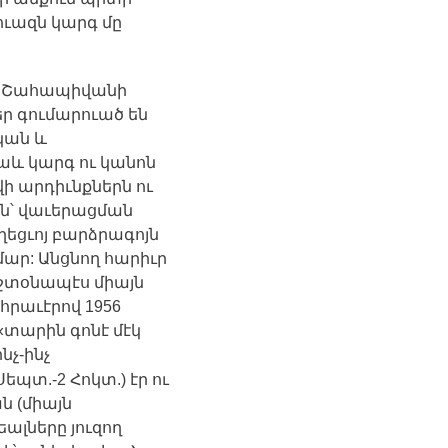
ուազն
կարգ
մը
Շահապիվանի
եր
գումարուած
են
կան
և
աև
կարգ
ու
կանոն
վի
արդիւնքներն
ու
ն՝
վաւերացման
ղեցւոյ
բարձրագոյն
մար
:
Անցնող
հարիւր
շտօնապէս
միայն
հրաւէրով
1956
«
տարին
գոնէ
մէկ
ինչ
-
ինչ
 Սեպտ.-2 Հոկտ.)
էր
ու
ան
(
միայն
ալները
յուզող