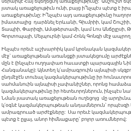
ներարկէ
Հայ
եկեղեցւոյ
առաքելութիւնը
:
Անշուշտ
եկ
յստակ
առաքելութիւն
ունի
,
բայց
ի՞նչպէս
պէտք
է
իր
առաքելութիւնը
:
Ի՞նչպէս
այդ
առաքելութիւնը
հաղոր
իմաստալից
դարձնել
Երևանի
,
Գիւմրիի
,
կամ
Շուշիի
Տապիի
,
Փարիզի
,
Ամսթերտամի
,
կամ
Լոս
Անճըլըսի
,
Թ
Գորտոպայի
,
Մելպուրնի
կամ
Հոնկ
Գոնգի
մէջ
ապրող
Ինչպէս
որեւէ
աշխարհիկ
կամ
կրօնական
կազմակեր
մէջ
`
առաքելութեան
առանցքի
յստակեցումը
արժէքն
մըն
է
(
ինչպէս
ուղղափառ
հաւատքի
պարագային
Նի
Հանգանակը
):
Այնտեղ
կ՛ամրագրուին
այնպիսի
սկզբ
ընդմէջէն
տուեալ
կազմակերպութիւնը
իր
հունաւորո
սահմանուին
այնպիսի
չափանիշներ
,
որոնց
համաձա
կազմակերպութիւնը
իր
հետեւորդներուն
,
ինչպէս
նա
Նման
յսատակ
առաքելութեան
ուղեցոյց
մը
արդիւն
կ՛օգնէ
կազմակերպութեան
անդամներուն
`
որպէսզի
ամրագրուած
արժէքները
:
Սա
որեւէ
կազմակերպու
պէտք
է
ըլլայ
,
անոր
հիմնաքարը
`
բոլոր
առումներով
: