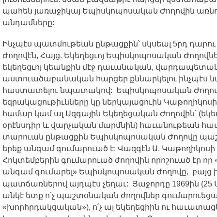
պահեն
յառաջիկայ
Եպիսկոպոսական
Ժողովին
առն
անդամները
:
Ինչպէս
պատմութեան
ընթացքին՝
սկսեալ
5
րդ
դարու
Ժողովէն
,
Հայց
.
Եկեղեցւոյ
Եպիսկոպոսական
Ժողովն
եկեղեցւոյ
կեանքին
մէջ
դաւանական
,
վարդապետա
աստուածաբանական
հարցեր
քննարկելու
ինչպէս
ն
հաստատելու
նպատակով
:
Եպիսկոպոսական
Ժողո
եզրակացութիւնները
կը
ներկայացուին
Կաթողիկոսի
համար
կամ
ալ
Ազգային
Եկեղեցական
Ժողովին՝
(
եկե
օրէնսդիր
և
վարչական
մարմնին
)
հաւանութեան
հա
տարուան
ընթացքին
Եպիսկոպոսական
Ժողովը
պա
երեք
անգամ
գումարուած
է
:
Վազգէն
Ա
.
Կաթողիկոսի
Հոկտեմբերին
գումարուած
ժողովին
որոշուած
էր
որ
անգամ
գումարել
»
Եպիսկոպոսական
Ժողովը
,
բայց
(25
պատճառներով
այդպէս
չեղաւ
:
Յաջորդը
1969
ին
անկէ
ետք
ո՛չ
պաշտօնական
ժողովներ
գումարուեց
«
խորհրդակցական
»),
ո՛չ
ալ
եկեղեցիին
ու
հաւատացե