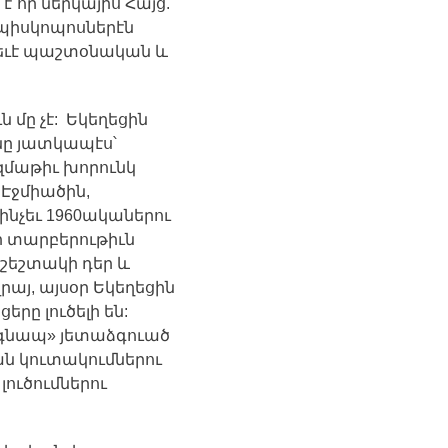
է
`
որ
ներկայիս
Հայց
.
պիսկոպոսներէն
եւէ
պաշտօնական
և
ւն
մը
չէ
:
Եկեղեցին
նը
յատկապէս՝
զմաթիւ
խորունկ
Էջմիածին
,
ինչեւ
1960
ականերու
ի
տարբերութիւն
շեշտակի
դեր
և
վրայ
,
այսօր
Եկեղեցին
ցերը
լուծելի
են
:
գնապ
»
յետաձգուած
ան
կուտակումներու
լուծումներու