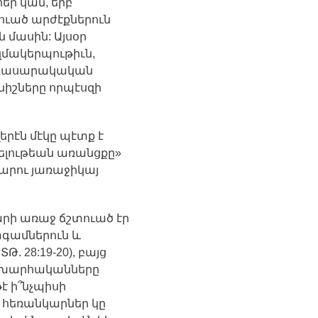
եր
կան
,
երբ
ուած
արժէքներուն
ն
մասին
:
Այսօր
մակերպութիւն
,
հասարակական
նիշները
որպէսզի
լերէն
մէկը
պէտք
է
լութեան
առանցքը
»
արու
յառաջիկայ
րի
առաջ
ճշտուած
էր
գամներուն
և
ԱՏԹ
. 28:19-20),
բայց
խարհականները
թէ
ի՞նչպիսի
հեռանկարներ
կը