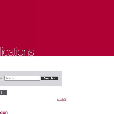
« Back
նցքը