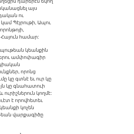
եղեցին
դարերէն
եկող
ականացնել
այս
դական
ու
,
կամ
Պէյրութի
,
Ապու
որոնթոյի
,
Հայուն
համար
:
պութեան
կեանքին
երու
ամփոփագիր
կիական
ունքներ
,
որոնց
ւմը
կը
գտնէ
եւ
ուր
կը
յն
կը
գնահատուի
և
ուրիշներուն
կողմէ
:
աւէտ
է
որովհետեւ
կեանքի
կոչեն
թեան
վարքագիծը