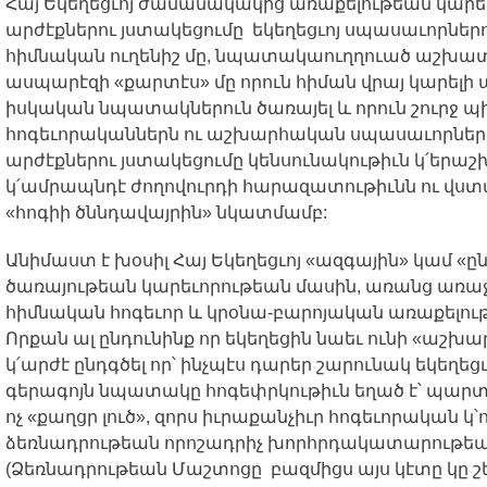
Հայ
Եկեղեցւոյ
ժամանակակից
առաքելութեան
կարե
արժէքներու
յստակեցումը
եկեղեցւոյ
սպասաւորներո
հիմնական
ուղենիշ
մը
,
նպատակաուղղուած
աշխատ
ասպարէզի
«
քարտէս
»
մը
որուն
հիման
վրայ
կարելի
իսկական
նպատակներուն
ծառայել
և
որուն
շուրջ
պ
հոգեւորականներն
ու
աշխարհական
սպասաւորներ
արժէքներու
յստակեցումը
կենսունակութիւն
կ՛երաշ
կ՛ամրապնդէ
ժողովուրդի
հարազատութիւնն
ու
վստ
«
հոգիի
ծննդավայրին
»
նկատմամբ
:
Անիմաստ
է
խօսիլ
Հայ
Եկեղեցւոյ
«
ազգային
»
կամ
«
ը
ծառայութեան
կարեւորութեան
մասին
,
առանց
առաջ
հիմնական
հոգեւոր
և
կրօնա
-
բարոյական
առաքելու
Որքան
ալ
ընդունինք
որ
եկեղեցին
նաեւ
ունի
«
աշխար
կ՛արժէ
ընդգծել
որ՝
ինչպէս
դարեր
շարունակ
եկեղեցւ
գերագոյն
նպատակը
հոգեփրկութիւն
եղած
է՝
պարտ
ոչ
«
քաղցր
լուծ
»,
զորս
իւրաքանչիւր
հոգեւորական
կ՝
ձեռնադրութեան
որոշադրիչ
խորհրդակատարութե
(
Ձեռնադրութեան
Մաշտոցը
բազմիցս
այս
կէտը
կը
շ