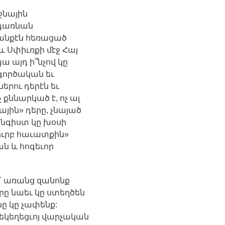
նային
դառնան
անքէն
հեռացած
և
Սփիւռքի
մէջ
Հայ
պա
այդ
ի՞նչով
կը
գործական
եւ
ներու
դերէն
եւ
չ
քննարկած
է
,
ոչ
ալ
ային
»
դերը
,
չնայած
նգիստ
կը
խօսի
ուրբ
հաւատքին
»
ան
և
հոգեւոր
`
առանց
զանոնք
րը
նաեւ
կը
ստեղծեն
նը
կը
չափենք
:
եկեղեցւոյ
վարչական