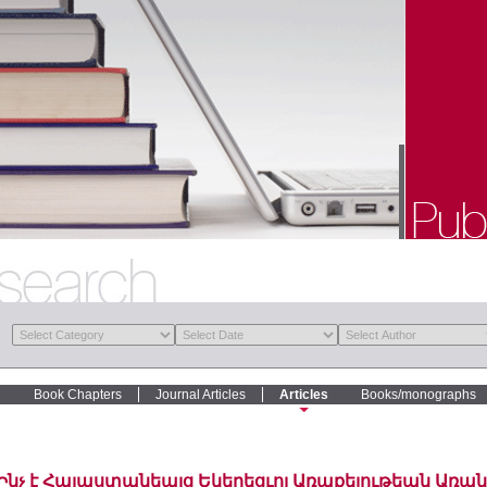
Book Chapters
Journal Articles
Articles
Books/monographs
Ինչ է Հայաստանեայց Եկեղեցւոյ Առաքելութեան Առա