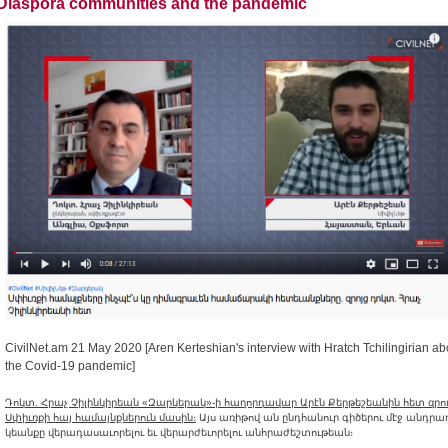
Diaspora communities and the pandemic
CivilNet.am 21 May 2020 [Aren Kerteshian's interview with Hratch Tchilingirian 
the Covid-19 pandemic]
Դոկտ. Հրաչ Չիլինկիրեան «Զարկերակ»-ի հաղորդավար Արէն Քերթեշեանին հետ զր
Սփիւռքի հայ համայնքներուն մասին։
Այս առիթով ան ընդհանուր գիծերու մէջ անդր
կեանքը վերադասաւորելու եւ վերարժեւորելու անհրաժեշտութեան։