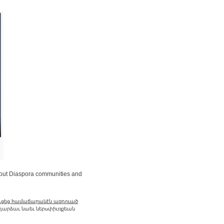
about Diaspora communities and
ուցեց համաճարակէն ազդուած
ադարձաւ նաեւ ներսփիւռքեան